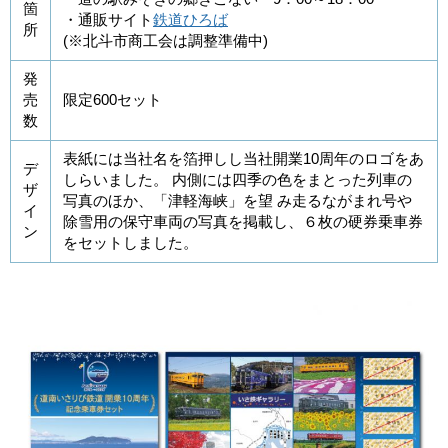
箇
・通販サイト
鉄道ひろば
所
(※北斗市商工会は調整準備中)
発
売
限定600セット
数
表紙には当社名を箔押しし当社開業10周年のロゴをあ
デ
しらいました。 内側には四季の色をまとった列車の
ザ
写真のほか、「津軽海峡」を望 み走るながまれ号や
イ
除雪用の保守車両の写真を掲載し、６枚の硬券乗車券
ン
をセットしました。