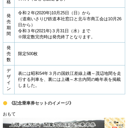
格
令和２年(2020年)10月25日（日）から
発
（道南いさりび鉄道本社窓口と北斗市商工会は10月26
売
日から）
期
令和３年(2021年)３月31日（水）まで
間
※限定数完売時は発売終了となります。
発
売
限定500枚
数
デ
表には昭和54年３月の国鉄江差線上磯～茂辺地間を走
ザ
行する列車を、裏には上磯～木古内間の略年表を掲載
イ
しました。
ン
《記念乗車券セットのイメージ》
おもて