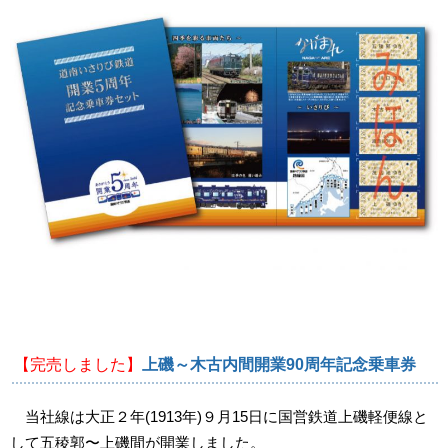
【完売しました】
上磯～木古内間開業90周年記念乗車券
当社線は大正２年(1913年)９月15日に国営鉄道上磯軽便線と
して五稜郭〜上磯間が開業しました。