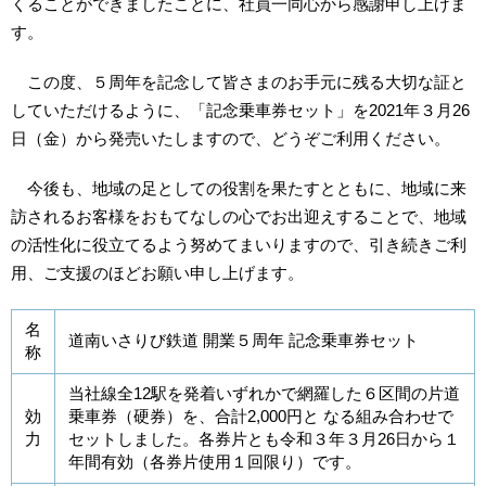
くることができましたことに、社員一同心から感謝申し上げま
す。
この度、５周年を記念して皆さまのお手元に残る大切な証と
していただけるように、「記念乗車券セット」を2021年３月26
日（金）から発売いたしますので、どうぞご利用ください。
今後も、地域の足としての役割を果たすとともに、地域に来
訪されるお客様をおもてなしの心でお出迎えすることで、地域
の活性化に役立てるよう努めてまいりますので、引き続きご利
用、ご支援のほどお願い申し上げます。
名
道南いさりび鉄道 開業５周年 記念乗車券セット
称
当社線全12駅を発着いずれかで網羅した６区間の片道
効
乗車券（硬券）を、合計2,000円と なる組み合わせで
力
セットしました。各券片とも令和３年３月26日から１
年間有効（各券片使用１回限り）です。