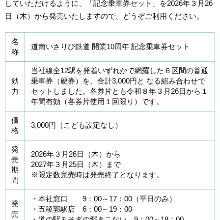
していただけるように、「記念乗車券セット」を2026年３月26
日（木）から発売いたしますので、どうぞご利用ください。
名
道南いさりび鉄道 開業10周年 記念乗車券セット
称
当社線全12駅を発着いずれかで網羅した６区間の普通
効
乗車券（硬券）を、合計3,000円と なる組み合わせで
力
セットしました。各券片とも令和８年３月26日から１
年間有効（各券片使用１回限り）です。
価
3,000円（こども設定なし）
格
発
2026年３月26日（木）から
売
2027年３月25日（木）まで
期
※限定数完売時は発売終了となります。
間
・本社窓口 9：00～17：00（平日のみ）
発
・五稜郭駅店 6：00～19：00
売
・道の駅みそぎの郷きこない 9：00～18：00