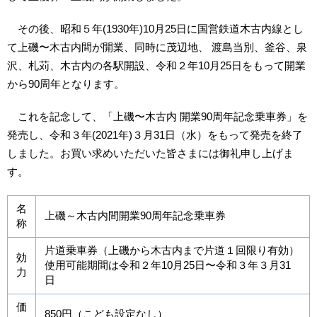
その後、昭和５年(1930年)10月25日に国営鉄道木古内線とし
て上磯〜木古内間が開業、同時に茂辺地、 渡島当別、釜谷、泉
沢、札苅、木古内の各駅開設、令和２年10月25日をもって開業
から90周年となります。
これを記念して、「上磯〜木古内 開業90周年記念乗車券」を
発売し、令和３年(2021年)３月31日（水）をもって発売を終了
しました。お買い求めいただいた皆さまには御礼申し上げま
す。
名
上磯～木古内間開業90周年記念乗車券
称
片道乗車券（上磯から木古内まで片道１回限り有効）
効
使用可能期間は令和２年10月25日〜令和３年３月31
力
日
価
850円（こども設定なし）