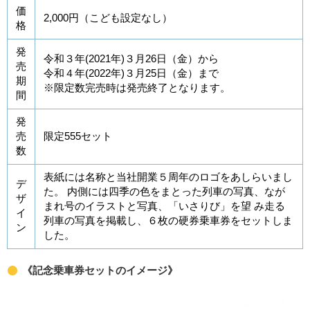
価
2,000円（こども設定なし）
格
発
令和３年(2021年)３月26日（金）から
売
令和４年(2022年)３月25日（金）まで
期
※限定数完売時は発売終了となります。
間
発
売
限定555セット
数
表紙には名称と当社開業５周年のロゴをあしらいまし
デ
た。 内側には四季の色をまとった列車の写真、なが
ザ
まれ号のイラストと写真、「いさりび」を望 み走る
イ
列車の写真を掲載し、６枚の硬券乗車券をセットしま
ン
した。
《記念乗車券セットのイメージ》