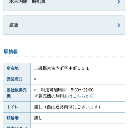
木古内駅 時刻表
運賃
駅情報
所在地
上磯郡木古内町字本町５３１
営業窓口
×
当社線券売
○ 利用可能時間 5:30〜21:00
機
※券売機の利用方は
こちらから
トイレ
無し（自由通路南側にございます）
駐輪場
無し