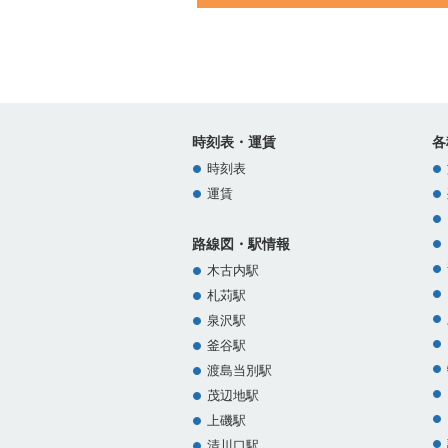
時刻表・運賃
各
時刻表
運賃
路線図・駅情報
木古内駅
札苅駅
泉沢駅
釜谷駅
渡島当別駅
茂辺地駅
上磯駅
清川口駅