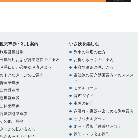
種乗車券・利用案内
いさ鉄を楽しむ
旅客営業規則
列車の利用の仕方
列車利用および営業窓口のご案内
お得なきっぷのご案内
お手伝いが必要なお客さまへ
車窓や沿線の見どころ
おトクなきっぷのご案内
当社線の紹介動画案内＜おススメ
＞
普通乗車券
モデルコース
回数乗車券
音声ガイド
定期乗車券
車両の紹介
団体乗車券
夕暮れ・夜景を楽しめる列車案内
特殊割引乗車券
オリジナルグッズ
その他・料金
ネット通販「鉄道ひろば」
きっぷの払いもどし
鉄印・デジタル鉄印
記念きっぷのご紹介